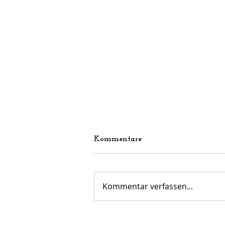
Kommentare
Kommentar verfassen...
FVL Senioren: Start in die
Saison 2026/2027