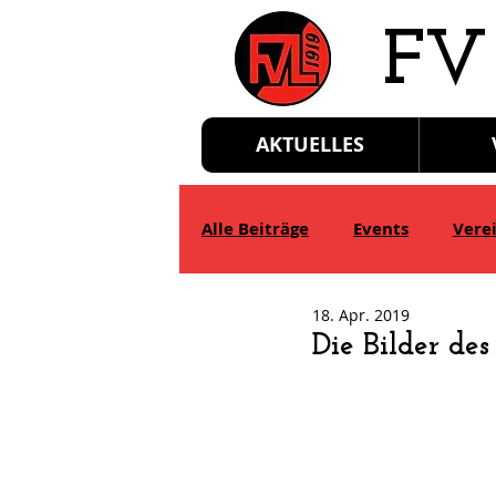
​FV
AKTUELLES
Alle Beiträge
Events
Vere
18. Apr. 2019
D-Jgd.
E-Jgd.
F-Jgd.
Die Bilder de