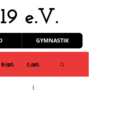
19 e.V.
D
GYMNASTIK
B-Jgd.
C-Jgd.