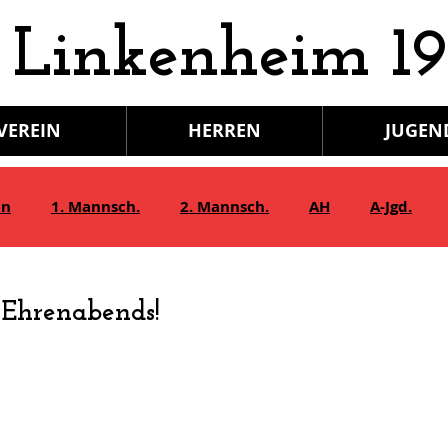
 Linkenheim 19
VEREIN
HERREN
JUGEN
in
1. Mannsch.
2. Mannsch.
AH
A-Jgd.
Bambini/G-Jgd.
Juniorinnen
Gymnastik
s Ehrenabends!