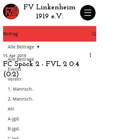
​FV Linkenheim
1919 e.V.
Beitrag
Alle Beiträge
15. Apr. 2019
Alle Beiträge
FC Spöck 2 - FVL 2 0:4
Events
(0:2)
Verein
1. Mannsch.
2. Mannsch.
AH
A-Jgd.
B-Jgd.
C-Jgd.