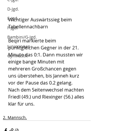
D-Jgd.
E-Jgd.
Wichtiger Auswärtssieg beim 
Tabellennachbarn
F-Jgd.
Bambini/G-Jgd.
Beqiri markierte beim 
Juniorinnen
punktgleichen Gegner in der 21. 
Minute das 0:1. Dann mussten wir 
Gymnastik
einige bange Minuten mit 
mehreren Großchancen gegen 
uns überstehen, bis Janneh kurz 
vor der Pause das 0.2 gelang. 
Nach dem Seitenwechsel machten 
Friedl (49.) und Riexinger (56.) alles 
klar für uns. 
2. Mannsch.