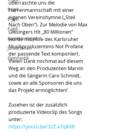
überraschte uns die 
D-Jgd.
Herrenmannschaft mit einer 
eigenen Vereinshymne („Steil 
E-Jgd.
Nach Oben“). Zur Melodie von Max 
F-Jgd.
Giesingers Hit „80 Millionen“ 
Bambini/G-Jgd.
wurde mit Hilfe des Karlsruher 
Musikproduzentens Not Profane 
Juniorinnen
der passende Text komponiert. 
Gymnastik
Vielen Dank nochmal auf diesem 
Weg an den Produzenten Marvin 
und die Sängerin Caro Schmidt, 
sowie an alle Sponsoren die uns 
das Projekt ermöglichten!
Zusehen ist der zusätzlich 
produzierte Videoclip des Songs 
unter: 
https://youtu.be/32Z-x7qIkX8