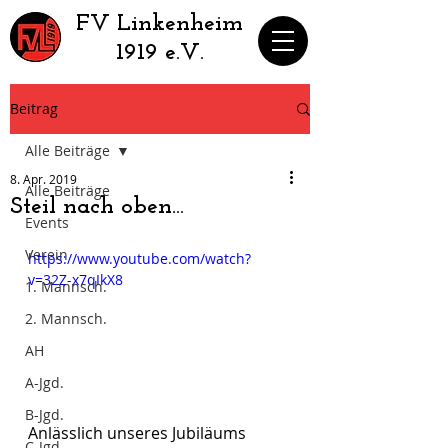
​FV Linkenheim
1919 e.V.
Beitrag
Alle Beiträge
8. Apr. 2019
Alle Beiträge
Steil nach oben...
Events
Verein
https://www.youtube.com/watch?
v=32Z-x7qIkX8
1. Mannsch.
2. Mannsch.
AH
A-Jgd.
B-Jgd.
Anlässlich unseres Jubiläums 
C-Jgd.