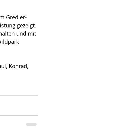
m Gredler-
istung gezeigt. 
halten und mit 
ildpark 
aul, Konrad, 