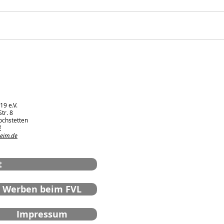
Bambini-Spielfest in
Spa
Leopoldshafen
Tor
FVL
19 e.V.
tr. 8
ochstetten
4
heim.de
t
Werben beim FVL
Impressum