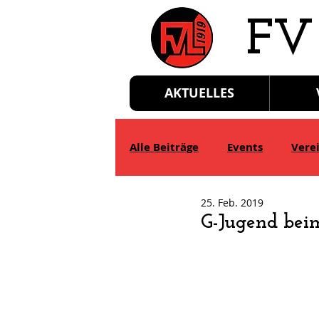
​FV
AKTUELLES
Alle Beiträge
Events
Vere
25. Feb. 2019
D-Jgd.
E-Jgd.
F-Jgd.
G-Jugend bei