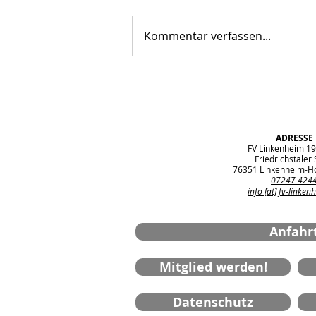
Kommentar verfassen...
Freude bei unseren Bambini
dank KFZ-Meisterbetrieb
Krieg
ADRESSE
FV Linkenheim 19
Friedrichstaler S
76351 Linkenheim-H
07247 424
info [at] fv-linken
Anfahr
Mitglied werden!
Datenschutz