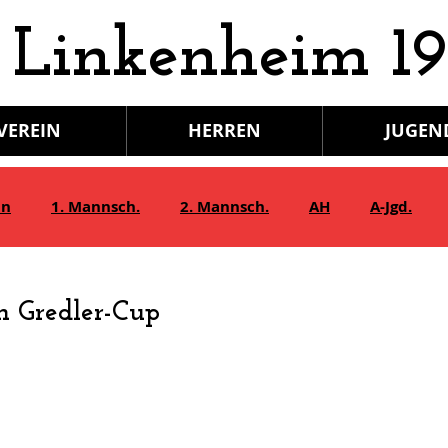
 Linkenheim 19
VEREIN
HERREN
JUGEN
in
1. Mannsch.
2. Mannsch.
AH
A-Jgd.
Bambini/G-Jgd.
Juniorinnen
Gymnastik
m Gredler-Cup