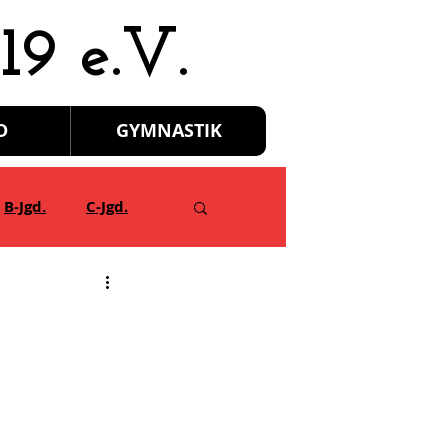
19 e.V.
D
GYMNASTIK
B-Jgd.
C-Jgd.