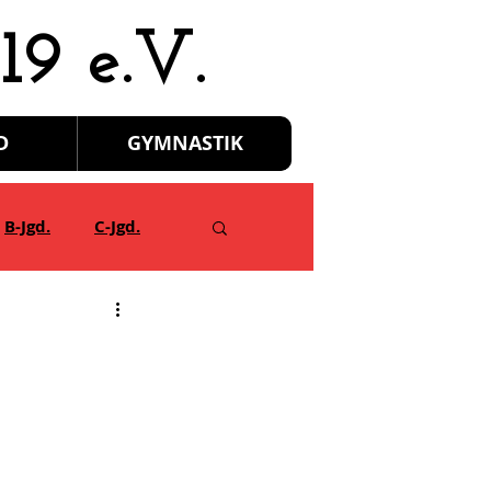
19 e.V.
D
GYMNASTIK
B-Jgd.
C-Jgd.