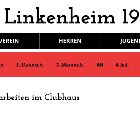
 Linkenheim 19
VEREIN
HERREN
JUGEN
in
1. Mannsch.
2. Mannsch.
AH
A-Jgd.
Bambini/G-Jgd.
Juniorinnen
Gymnastik
arbeiten im Clubhaus