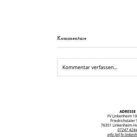
Kommentare
Kommentar verfassen...
Gelungener Arbeitseinsatz
am vergangenen
Wochenende
ADRESSE
FV Linkenheim 19
Friedrichstaler S
76351 Linkenheim-H
07247 424
info [at] fv-linken