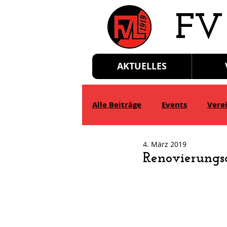
​FV
AKTUELLES
Alle Beiträge
Events
Vere
4. März 2019
D-Jgd.
E-Jgd.
F-Jgd.
Renovierungs