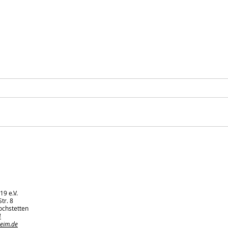
Einladung zum Aufbau für
War
die Sportwoche am
Betr
11.07.2026
Vor
Lin
19 e.V.
tr. 8
ochstetten
4
heim.de