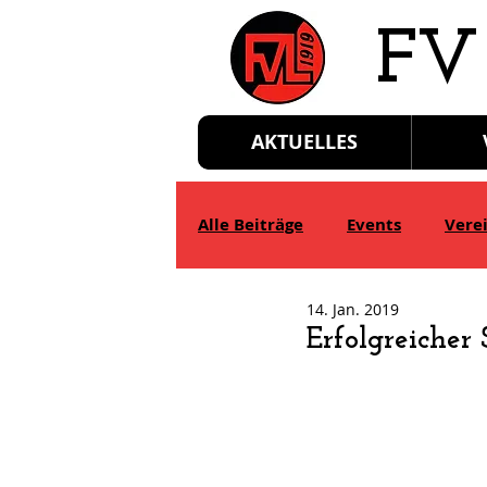
​FV
AKTUELLES
Alle Beiträge
Events
Vere
14. Jan. 2019
D-Jgd.
E-Jgd.
F-Jgd.
Erfolgreicher