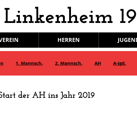
 Linkenheim 19
VEREIN
HERREN
JUGEN
in
1. Mannsch.
2. Mannsch.
AH
A-Jgd.
Bambini/G-Jgd.
Juniorinnen
Gymnastik
 Start der AH ins Jahr 2019