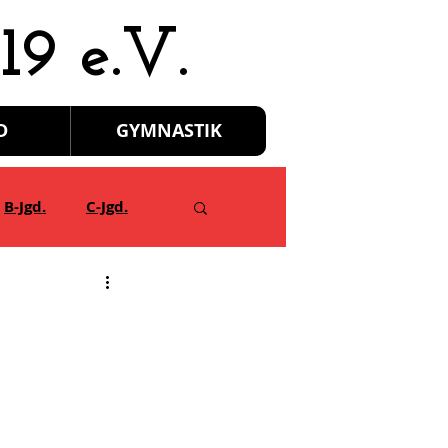
19 e.V.
D
GYMNASTIK
B-Jgd.
C-Jgd.