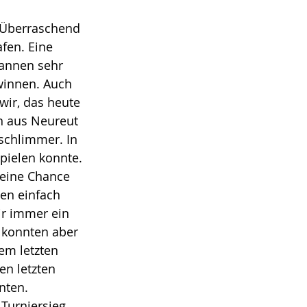
. Überraschend 
fen. Eine 
gannen sehr 
winnen. Auch 
wir, das heute 
en aus Neureut 
schlimmer. In 
spielen konnte. 
keine Chance 
en einfach 
ir immer ein 
, konnten aber 
em letzten 
n letzten 
nten.
Turniersieg. 