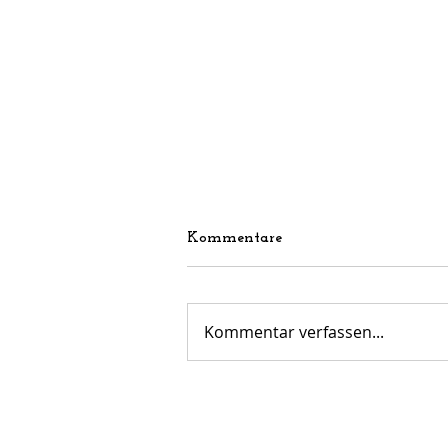
Kommentare
Kommentar verfassen...
AH-Kreispokal-Endspiel
beim FV Linkenheim