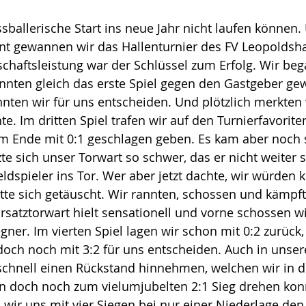
ssballerische Start ins neue Jahr nicht laufen können
nt gewannen wir das Hallenturnier des FV Leopoldsha
schaftsleistung war der Schlüssel zum Erfolg. Wir be
nnten gleich das erste Spiel gegen den Gastgeber ge
nnten wir für uns entscheiden. Und plötzlich merkten 
te. Im dritten Spiel trafen wir auf den Turnierfavorit
 Ende mit 0:1 geschlagen geben. Es kam aber noch 
zte sich unser Torwart so schwer, das er nicht weiter 
ldspieler ins Tor. Wer aber jetzt dachte, wir würden 
te sich getäuscht. Wir rannten, schossen und kämpft
satztorwart hielt sensationell und vorne schossen w
gner. Im vierten Spiel lagen wir schon mit 0:2 zurück
och noch mit 3:2 für uns entscheiden. Auch in unser
schnell einen Rückstand hinnehmen, welchen wir in de
n doch noch zum vielumjubelten 2:1 Sieg drehen kon
 wir uns mit vier Siegen bei nur einer Niederlage den 