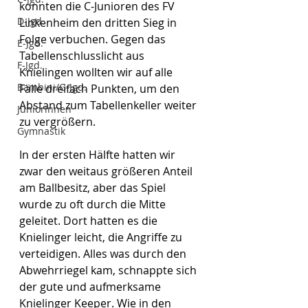
konnten die C-Junioren des FV 
D-Jgd.
Linkenheim den dritten Sieg in 
Folge verbuchen. Gegen das 
E-Jgd.
Tabellenschlusslicht aus 
F-Jgd.
Knielingen wollten wir auf alle 
Bambini/G-Jgd.
Fälle dreifach Punkten, um den 
Abstand zum Tabellenkeller weiter 
Juniorinnen
zu vergrößern.
Gymnastik
In der ersten Hälfte hatten wir 
zwar den weitaus größeren Anteil 
am Ballbesitz, aber das Spiel 
wurde zu oft durch die Mitte 
geleitet. Dort hatten es die 
Knielinger leicht, die Angriffe zu 
verteidigen. Alles was durch den 
Abwehrriegel kam, schnappte sich 
der gute und aufmerksame 
Knielinger Keeper. Wie in den 