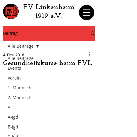
​FV Linkenheim
1919 e.V.
Beitrag
Alle Beiträge
4. Dez. 2018
Alle Beiträge
Gesundheitskurse beim FVL
Events
Verein
1. Mannsch.
2. Mannsch.
AH
A-Jgd.
B-Jgd.
C-Jgd.