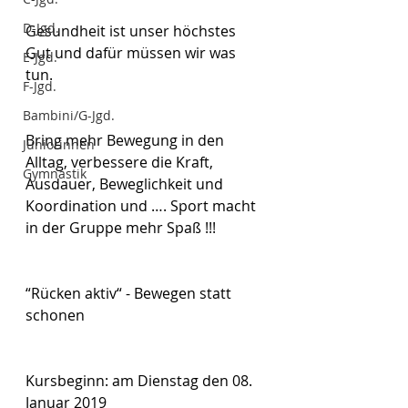
D-Jgd.
Gesundheit ist unser höchstes 
Gut und dafür müssen wir was 
E-Jgd.
tun.  
F-Jgd.
Bambini/G-Jgd.
Bring mehr Bewegung in den 
Juniorinnen
Alltag, verbessere die Kraft, 
Gymnastik
Ausdauer, Beweglichkeit und 
Koordination und …. Sport macht 
in der Gruppe mehr Spaß !!!
“Rücken aktiv“ - Bewegen statt 
schonen
Kursbeginn: am Dienstag den 08. 
Januar 2019