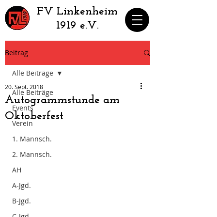
​FV Linkenheim
1919 e.V.
Beitrag
Alle Beiträge
20. Sept. 2018
Alle Beiträge
Autogrammstunde am
Events
Oktoberfest
Verein
1. Mannsch.
2. Mannsch.
AH
A-Jgd.
B-Jgd.
C-Jgd.