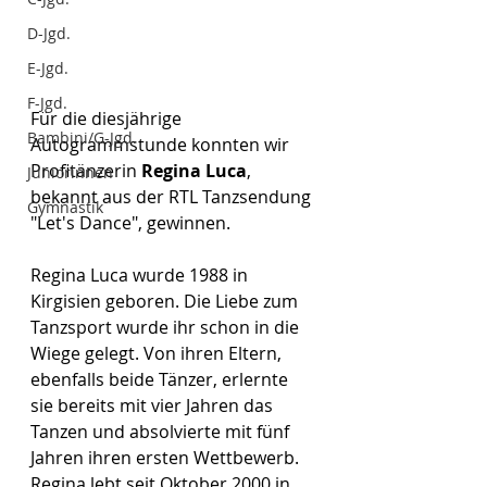
D-Jgd.
E-Jgd.
F-Jgd.
Für die diesjährige 
Bambini/G-Jgd.
Autogrammstunde konnten wir 
Profitänzerin 
Regina Luca
, 
Juniorinnen
bekannt aus der RTL Tanzsendung 
Gymnastik
"Let's Dance", gewinnen. 
Regina Luca wurde 1988 in 
Kirgisien geboren. Die Liebe zum 
Tanzsport wurde ihr schon in die 
Wiege gelegt. Von ihren Eltern, 
ebenfalls beide Tänzer, erlernte 
sie bereits mit vier Jahren das 
Tanzen und absolvierte mit fünf 
Jahren ihren ersten Wettbewerb. 
Regina lebt seit Oktober 2000 in 