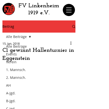
​FV Linkenheim
1919 e.V.
Beitrag
Alle Beiträge
15. Jan. 2018
Alle Beiträge
C1 gewinnt Hallenturnier in
Events
Eggenstein
Verein
1. Mannsch.
2. Mannsch.
AH
A-Jgd.
B-Jgd.
C-Jgd.