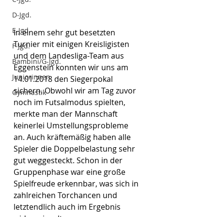
D-Jgd.
E-Jgd.
In einem sehr gut besetzten 
Turnier mit einigen Kreisligisten 
F-Jgd.
und dem Landesliga-Team aus 
Bambini/G-Jgd.
Eggenstein konnten wir uns am 
Juniorinnen
14.01.2018 den Siegerpokal 
sichern. Obwohl wir am Tag zuvor 
Gymnastik
noch im Futsalmodus spielten, 
merkte man der Mannschaft 
keinerlei Umstellungsprobleme 
an. Auch kräftemäßig haben alle 
Spieler die Doppelbelastung sehr 
gut weggesteckt. Schon in der 
Gruppenphase war eine große 
Spielfreude erkennbar, was sich in 
zahlreichen Torchancen und 
letztendlich auch im Ergebnis 