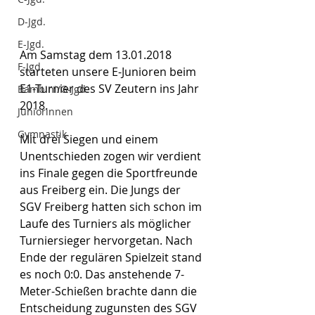
D-Jgd.
E-Jgd.
Am Samstag dem 13.01.2018 
F-Jgd.
starteten unsere E-Junioren beim 
E1-Turnier des SV Zeutern ins Jahr 
Bambini/G-Jgd.
2018.
Juniorinnen
Gymnastik
Mit drei Siegen und einem 
Unentschieden zogen wir verdient 
ins Finale gegen die Sportfreunde 
aus Freiberg ein. Die Jungs der 
SGV Freiberg hatten sich schon im 
Laufe des Turniers als möglicher 
Turniersieger hervorgetan. Nach 
Ende der regulären Spielzeit stand 
es noch 0:0. Das anstehende 7-
Meter-Schießen brachte dann die 
Entscheidung zugunsten des SGV 