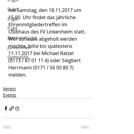
D-Jgd.
Am Samstag, den 18.11.2017 um 
15.00  Uhr findet das jährliche 
E-Jgd.
Ehrenmitgliedertreffen im 
F-Jgd.
Clubhaus des FV Linkenheim statt. 
Bambini/G-Jgd.
Wer zuhause abgeholt werden 
möchte, bitte bis spätestens 
Juniorinnen
11.11.2017 bei Michael Ratzel 
Gymnastik
(0173 / 87 01 11 4) oder Siegbert 
Herrmann (0171 / 56 00 80 7) 
melden.
Verein
Events