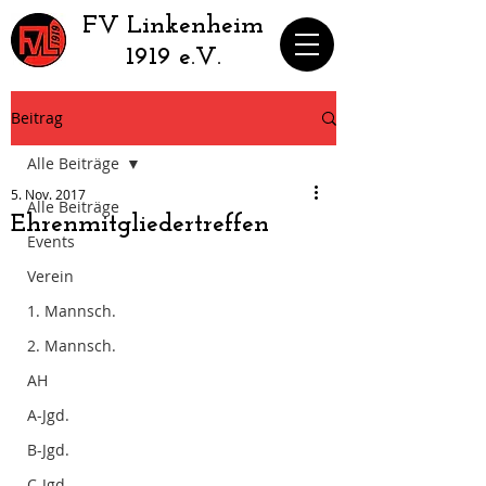
​FV Linkenheim
1919 e.V.
Beitrag
Alle Beiträge
5. Nov. 2017
Alle Beiträge
Ehrenmitgliedertreffen
Events
Verein
1. Mannsch.
2. Mannsch.
AH
A-Jgd.
B-Jgd.
C-Jgd.