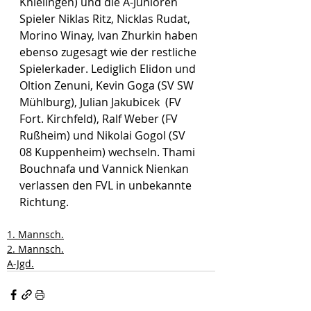
Knielingen) und die A-Junioren 
Spieler Niklas Ritz, Nicklas Rudat, 
Morino Winay, Ivan Zhurkin haben 
ebenso zugesagt wie der restliche 
Spielerkader. Lediglich Elidon und 
Oltion Zenuni, Kevin Goga (SV SW 
Mühlburg), Julian Jakubicek  (FV 
Fort. Kirchfeld), Ralf Weber (FV 
Rußheim) und Nikolai Gogol (SV 
08 Kuppenheim) wechseln. Thami 
Bouchnafa und Vannick Nienkan 
verlassen den FVL in unbekannte 
Richtung. 
1. Mannsch.
2. Mannsch.
A-Jgd.