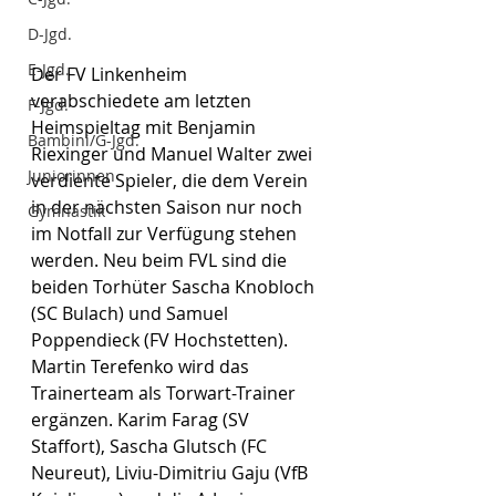
D-Jgd.
E-Jgd.
Der FV Linkenheim 
verabschiedete am letzten 
F-Jgd.
Heimspieltag mit Benjamin 
Bambini/G-Jgd.
Riexinger und Manuel Walter zwei 
Juniorinnen
verdiente Spieler, die dem Verein 
in der nächsten Saison nur noch 
Gymnastik
im Notfall zur Verfügung stehen 
werden. Neu beim FVL sind die 
beiden Torhüter Sascha Knobloch 
(SC Bulach) und Samuel 
Poppendieck (FV Hochstetten). 
Martin Terefenko wird das 
Trainerteam als Torwart-Trainer 
ergänzen. Karim Farag (SV 
Staffort), Sascha Glutsch (FC 
Neureut), Liviu-Dimitriu Gaju (VfB 