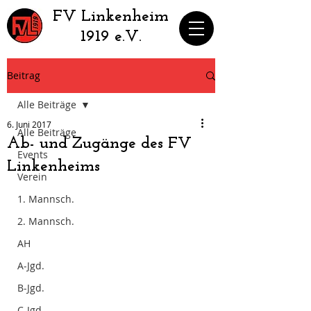
​FV Linkenheim
1919 e.V.
Beitrag
Alle Beiträge
6. Juni 2017
Alle Beiträge
Ab- und Zugänge des FV
Events
Linkenheims
Verein
1. Mannsch.
2. Mannsch.
AH
A-Jgd.
B-Jgd.
C-Jgd.