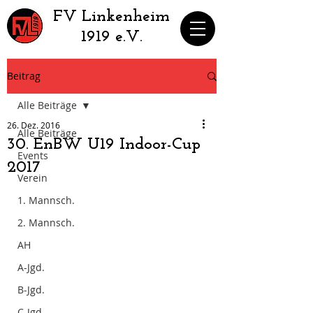
​FV Linkenheim
1919 e.V.
Beitrag
Alle Beiträge
26. Dez. 2016
Alle Beiträge
30. EnBW U19 Indoor-Cup
Events
2017
Verein
1. Mannsch.
2. Mannsch.
AH
A-Jgd.
B-Jgd.
C-Jgd.