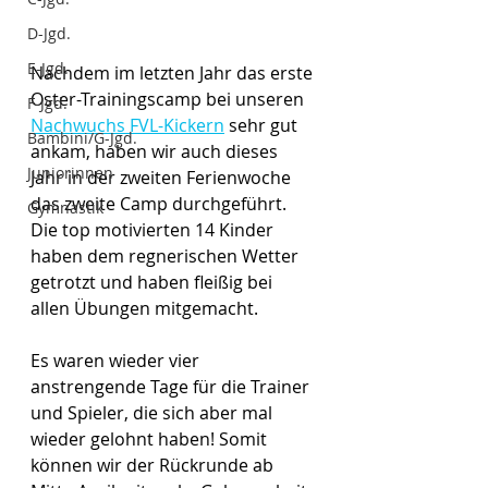
D-Jgd.
E-Jgd.
Nachdem im letzten Jahr das erste 
Oster-Trainingscamp bei unseren 
F-Jgd.
Nachwuchs FVL-Kickern
 sehr gut 
Bambini/G-Jgd.
ankam, haben wir auch dieses 
Juniorinnen
Jahr in der zweiten Ferienwoche 
das zweite Camp durchgeführt. 
Gymnastik
Die top motivierten 14 Kinder 
haben dem regnerischen Wetter 
getrotzt und haben fleißig bei 
allen Übungen mitgemacht.
Es waren wieder vier 
anstrengende Tage für die Trainer 
und Spieler, die sich aber mal 
wieder gelohnt haben! Somit 
können wir der Rückrunde ab 