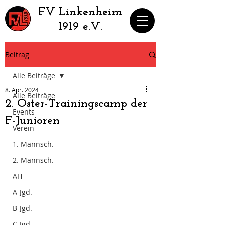
​FV Linkenheim
1919 e.V.
Beitrag
Alle Beiträge
8. Apr. 2024
Alle Beiträge
2. Oster-Trainingscamp der
Events
F-Junioren
Verein
1. Mannsch.
2. Mannsch.
AH
A-Jgd.
B-Jgd.
C-Jgd.