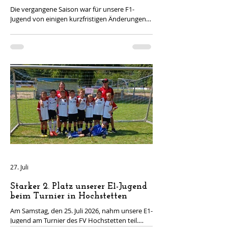
Die vergangene Saison war für unsere F1-
Jugend von einigen kurzfristigen Änderungen
geprägt. So starteten wir in der Rückrunde mit
Liviu als neuen Haupttrainer, einigen Zu- und
Abgängen und neuen Trainingszeiten. Die Jungs
und Mädels erlebten Höhen und Tiefen, mit
vielen spannenden Spielen, Siegen und
Niederlagen. Trotz mancher Rückschläge ließen
sich die Kids nie unterkriegen und kämpften in
jedem Spiel mit großem Einsatz. Am 29.07.2026
fand bei hitzigen Temperaturen unser S
27. Juli
Starker 2. Platz unserer E1-Jugend
beim Turnier in Hochstetten
Am Samstag, den 25. Juli 2026, nahm unsere E1-
Jugend am Turnier des FV Hochstetten teil.