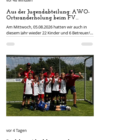
vor 48 Minuten
Aus der Jugendabteilung: AWO-
Ortsranderholung beim FV
Linkenheim
Am Mittwoch, 05.08.2026 hatten wir auch in
diesem Jahr wieder 22 Kinder und 6 Betreuer/-
innen im Rahmen der AWO-Ortsranderholung
bei unserem FVL zu Gast. Seitens des Vereins
hatten 5 Trainer die Freude, mit den Kindern
den Nachmittag zu gestalten. Bei strahlendem
Sonnenschein und Temperaturen von 33 Grad
hatten die Kinder die Möglichkeit, an 3
unterschiedlichen Stationen verschiedene
Trainingsformen des Fußballspiels
kennenzulernen. Die Kinder hatten bei einer
kleinen Dribbe
vor 4 Tagen