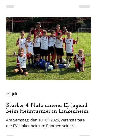
Insgesamt gingen acht Mannschaften an den
Start, die in zwei Vierergruppen eingeteilt
wurden. Die jeweils zwei bestplatzierten Teams
jeder Gruppe qualifizierten sich für das
Halbfinale. Gleich im ersten Gruppenspiel
wartete mit dem FC Germania Friedrichstal ein
echter Härtetest auf unsere Mannschaft. In
einer spannenden Partie musste sich unsere E1
jedoch durch einen Gegentreffer in letzt
19. Juli
Starker 4. Platz unserer E1-Jugend
beim Heimturnier in Linkenheim
Am Samstag, den 18. Juli 2026, veranstaltete
der FV Linkenheim im Rahmen seiner
Sportwoche sein Heimturnier der E1-Jugend.