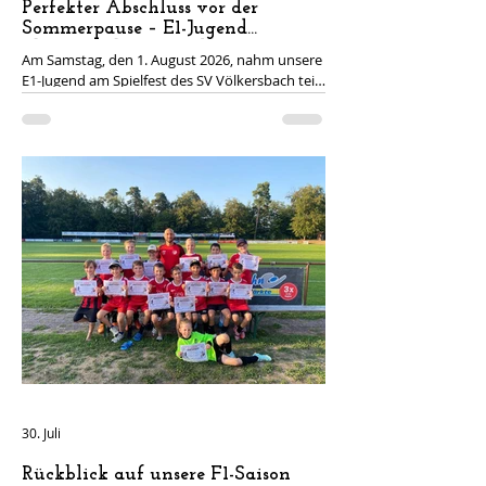
Perfekter Abschluss vor der
Sommerpause – E1-Jugend
überzeugt beim Spielfest in
Am Samstag, den 1. August 2026, nahm unsere
Völkersbach
E1-Jugend am Spielfest des SV Völkersbach teil.
Insgesamt gingen drei Mannschaften an den
Start, die jeweils in Hin- und Rückspielen
gegeneinander antraten. Damit standen für
jede Mannschaft vier Spiele auf dem
Programm. Im ersten Spiel traf unsere E1 auf
die JSG Oberes Albtal 2. Dabei tat sich unsere
Mannschaft zunächst schwer und ließ sich vom
Gegner etwas einschläfern. Dennoch behielt
unser Team die Kontrolle und gewann die
Begeg
30. Juli
Rückblick auf unsere F1-Saison