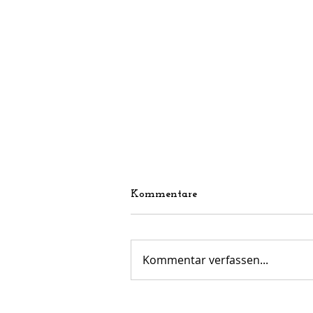
Kommentare
Kommentar verfassen...
Gelungener Arbeitseinsatz
am vergangenen