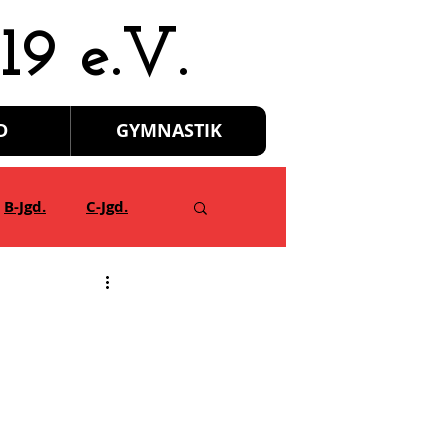
19 e.V.
D
GYMNASTIK
B-Jgd.
C-Jgd.