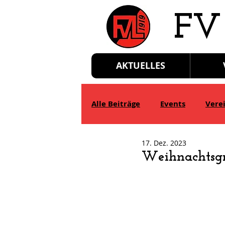
​FV
AKTUELLES
Alle Beiträge
Events
Vere
17. Dez. 2023
D-Jgd.
E-Jgd.
F-Jgd.
Weihnachtsgr