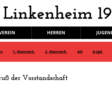
 Linkenheim 19
VEREIN
HERREN
JUGEN
in
1. Mannsch.
2. Mannsch.
AH
A-Jgd.
Bambini/G-Jgd.
Juniorinnen
Gymnastik
uß der Vorstandschaft