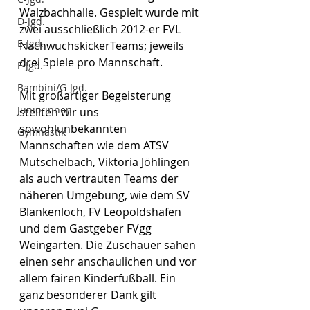
Walzbachhalle. Gespielt wurde mit 
D-Jgd.
zwei ausschließlich 2012-er FVL 
E-Jgd.
NachwuchskickerTeams; jeweils 
drei Spiele pro Mannschaft. 
F-Jgd.
Bambini/G-Jgd.
Mit großartiger Begeisterung 
Juniorinnen
stellten wir uns 
sowohlunbekannten 
Gymnastik
Mannschaften wie dem ATSV 
Mutschelbach, Viktoria Jöhlingen 
als auch vertrauten Teams der 
näheren Umgebung, wie dem SV 
Blankenloch, FV Leopoldshafen 
und dem Gastgeber FVgg 
Weingarten. Die Zuschauer sahen 
einen sehr anschaulichen und vor 
allem fairen Kinderfußball. Ein 
ganz besonderer Dank gilt 