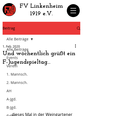
​FV Linkenheim
1919 e.V.
Beitrag
Alle Beiträge
1. Feb. 2020
Alle Beiträge
Und wöchentlich grüßt ein
Events
F-Jugendspieltag…
Verein
1. Mannsch.
2. Mannsch.
AH
A-Jgd.
B-Jgd.
… dieses Mal in der Weingartener 
C-Jgd.