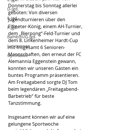
Donnerstag bis Sonntag allerlei 
D-Jgd.
geboten: Von diversen 
E-Jgd.
Jugendturnieren über den 
Elfmeter-König, einem AH-Turnier, 
F-Jgd.
dem „Bierpong“-Feld-Turnier und 
Bambini/G-Jgd.
dem 8. Linkenheimer Hardt-Cup 
Juniorinnen
mit insgesamt 6 Senioren-
Mannschaften, den erneut der FC 
Gymnastik
Alemannia Eggenstein gewann, 
konnten wir unseren Gästen ein 
buntes Programm präsentieren. 
Am Freitagabend sorgte DJ Tom 
beim legendären „Freitagabend-
Barbetrieb“ für beste 
Tanzstimmung.
Insgesamt können wir auf eine 
gelungene Sportwoche 