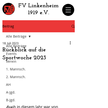
​FV Linkenheim
1919 e.V.
Beitrag
Alle Beiträge
18. Juli 2023
Alle Beiträge
Rückblick auf die
Events
Sportwoche 2023
Verein
1. Mannsch.
2. Mannsch.
AH
A-Jgd.
B-Jgd.
Auch in diesem Jahr war von 
C-Jgd.