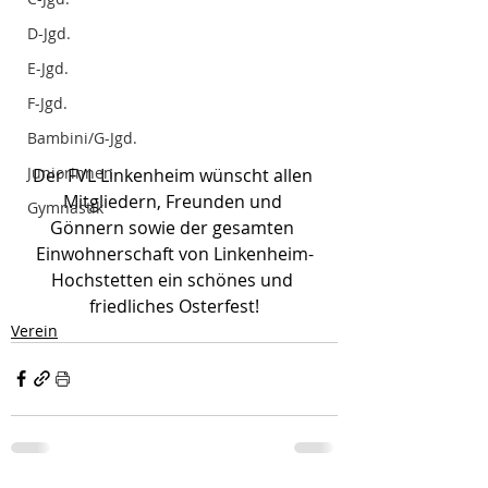
D-Jgd.
E-Jgd.
F-Jgd.
Bambini/G-Jgd.
Juniorinnen
Der FVL Linkenheim wünscht allen 
Mitgliedern, Freunden und 
Gymnastik
Gönnern sowie der gesamten 
Einwohnerschaft von Linkenheim-
Hochstetten ein schönes und 
friedliches Osterfest!
Verein