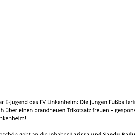
er E-Jugend des FV Linkenheim: Die jungen Fußballer
ch über einen brandneuen Trikotsatz freuen – gespons
inkenheim!
eschön geht an die Inhaber 
Larissa und Sandu Rad