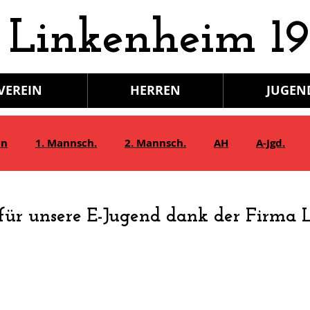
 Linkenheim 19
VEREIN
HERREN
JUGEN
in
1. Mannsch.
2. Mannsch.
AH
A-Jgd.
Bambini/G-Jgd.
Juniorinnen
Gymnastik
für unsere E-Jugend dank der Firma 