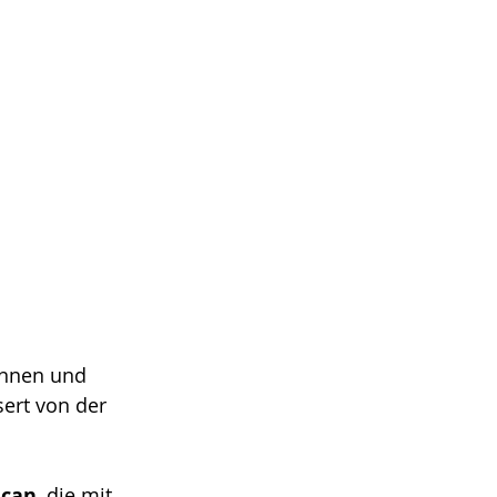
innen und 
ert von der 
ucan
, die mit 