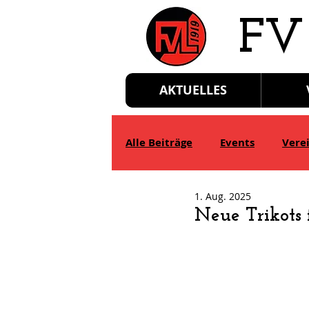
​FV
AKTUELLES
Alle Beiträge
Events
Vere
1. Aug. 2025
D-Jgd.
E-Jgd.
F-Jgd.
Neue Trikots 