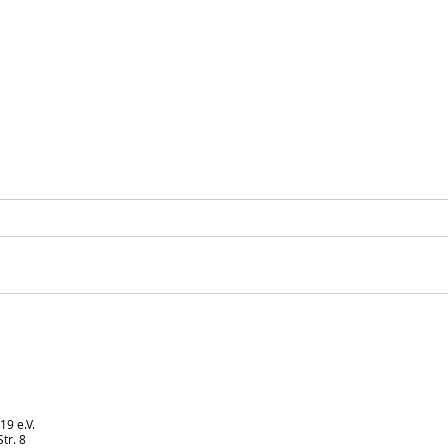
Starker 2. Platz unserer E1-
Star
Jugend beim Turnier in
Juge
Hochstetten
Lin
19 e.V.
tr. 8