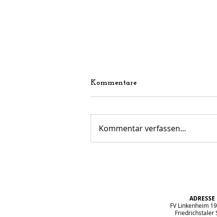
Kommentare
Kommentar verfassen...
Perfekter Abschluss vor der
Sommerpause – E1-Jugend
überzeugt beim Spielfest in
Völkersbach
ADRESSE
FV Linkenheim 19
Friedrichstaler S