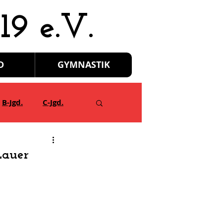
19 e.V.
D
GYMNASTIK
B-Jgd.
C-Jgd.
Lauer