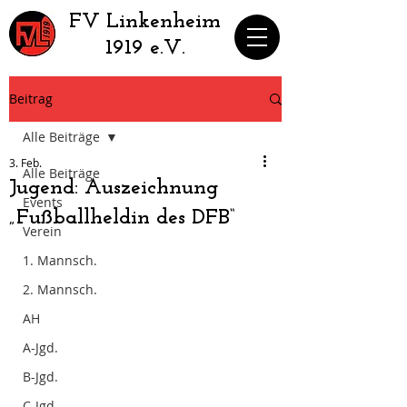
​FV Linkenheim
1919 e.V.
Beitrag
Alle Beiträge
3. Feb.
Alle Beiträge
Jugend: Auszeichnung
Events
„Fußballheldin des DFB“
Verein
1. Mannsch.
2. Mannsch.
AH
A-Jgd.
B-Jgd.
C-Jgd.