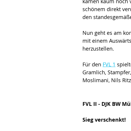
kamen kaum noch vor
schönem direkt verw
den standesgemäßen
Nun geht es am kom
mit einem Auswärtss
herzustellen. 
Für den 
FVL 1
 spiel
Gramlich, Stampfer, 
Moslimani, Nils Ritz
FVL II - DJK BW Mühl
Sieg verschenkt! 