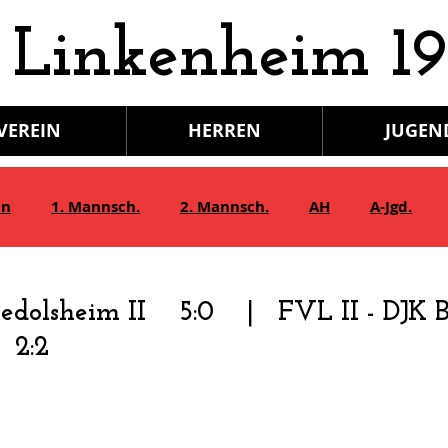
 Linkenheim 19
VEREIN
HERREN
JUGEN
in
1. Mannsch.
2. Mannsch.
AH
A-Jgd.
Bambini/G-Jgd.
Juniorinnen
Gymnastik
iedolsheim II 5:0 | FVL II - DJK
 2:2