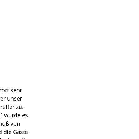
ort sehr 
er unser 
effer zu. 
) wurde es 
huß von 
d die Gäste 