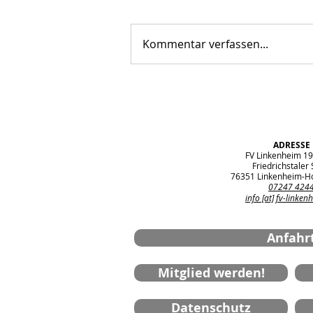
Kommentar verfassen...
FVL Senioren: Start in die
Saison 2026/2027
ADRESSE
FV Linkenheim 19
Friedrichstaler S
76351 Linkenheim-H
07247 424
info [at] fv-linken
Anfahr
Mitglied werden!
Datenschutz