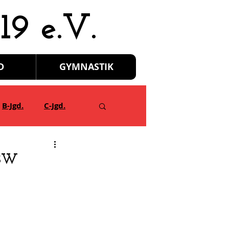
19 e.V.
D
GYMNASTIK
B-Jgd.
C-Jgd.
 BW