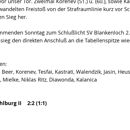
 unser Tor. Zweimal Korenev (51.) u. (60.), sowie Ka
andelten Freistoß von der Strafraumlinie kurz vor Sch
 Sieg her. 
menden Sonntag zum Schlußlicht SV Blankenloch 2. H
ieg den direkten Anschluß an die Tabellenspitze wie
ten:
Beer, Korenev, Tesfai, Kastrati, Walendzik, Jasin, Heuse
, Mielke, Niklas Ritz, Diawonda, Kalanica
burg II    2:2 (1:1) 