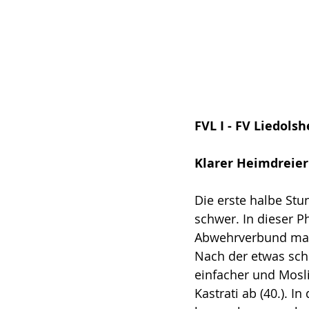
FVL I - FV Liedolshei
Klarer Heimdreier!
Die erste halbe Stu
schwer. In dieser P
Abwehrverbund mach
Nach der etwas sch
einfacher und Mosl
Kastrati ab (40.). I