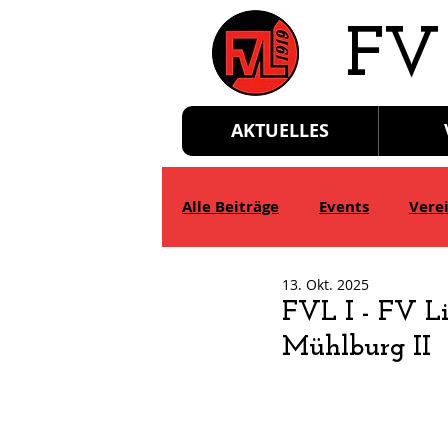
​FV
AKTUELLES
Alle Beiträge
Events
Vere
13. Okt. 2025
D-Jgd.
E-Jgd.
F-Jgd.
FVL I - FV L
Mühlburg II