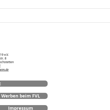
FVL Senioren –
Karl
Saisonabschluss am
2:3 
31.05.2026 auf dem
Sportgelände
19 e.V.
tr. 8
ochstetten
4
heim.de
t
Werben beim FVL
Impressum