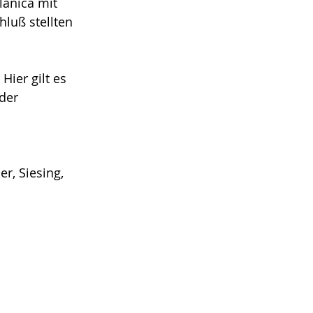
lanica mit 
luß stellten 
ier gilt es 
der 
r, Siesing, 