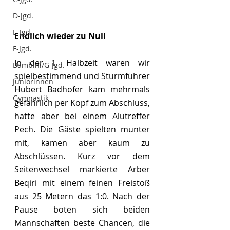
D-Jgd.
E-Jgd.
Endlich wieder zu Null
F-Jgd.
In der 1. Halbzeit waren wir 
Bambini/G-Jgd.
spielbestimmend und Sturmführer 
Juniorinnen
Hubert Badhofer kam mehrmals 
Gymnastik
gefährlich per Kopf zum Abschluss, 
hatte aber bei einem Alutreffer 
Pech. Die Gäste spielten munter 
mit, kamen aber kaum zu 
Abschlüssen. Kurz vor dem 
Seitenwechsel markierte Arber 
Beqiri mit einem feinen Freistoß 
aus 25 Metern das 1:0. Nach der 
Pause boten sich beiden 
Mannschaften beste Chancen, die 