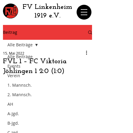
​FV Linkenheim
1919 e.V.
Beitrag
Alle Beiträge
15. Mai 2022
Alle Beiträge
FVL 1 – FC Viktoria
Events
Jöhlingen 1 2:0 (1:0)
Verein
1. Mannsch.
2. Mannsch.
AH
A-Jgd.
B-Jgd.
C-Jgd.