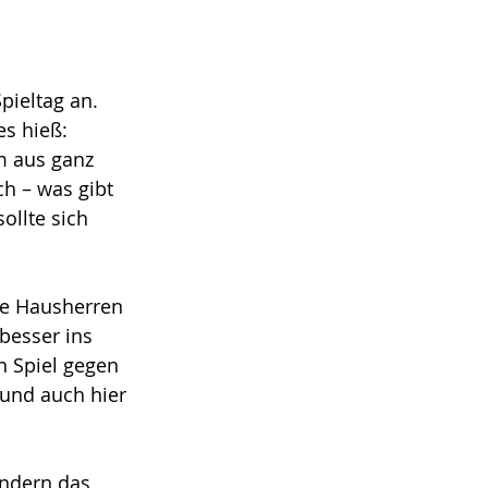
ieltag an. 
es hieß: 
m aus ganz 
h – was gibt 
llte sich 
ie Hausherren 
besser ins 
n Spiel gegen 
 und auch hier 
ondern das 