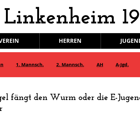
 Linkenheim 19
VEREIN
HERREN
JUGEN
in
1. Mannsch.
2. Mannsch.
AH
A-Jgd.
Bambini/G-Jgd.
Juniorinnen
Gymnastik
gel fängt den Wurm oder die E-Jugen
r