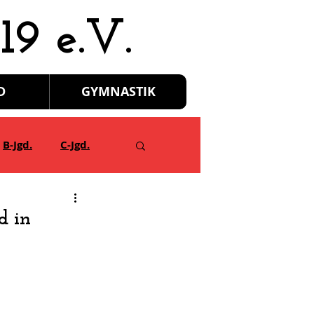
19 e.V.
D
GYMNASTIK
B-Jgd.
C-Jgd.
d in