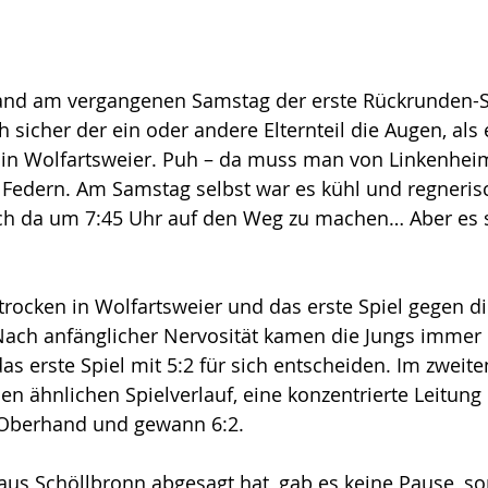
and am vergangenen Samstag der erste Rückrunden-Sp
 sicher der ein oder andere Elternteil die Augen, als 
r in Wolfartsweier. Puh – da muss man von Linkenhei
Federn. Am Samstag selbst war es kühl und regnerisc
ich da um 7:45 Uhr auf den Weg zu machen… Aber es so
trocken in Wolfartsweier und das erste Spiel gegen d
 Nach anfänglicher Nervosität kamen die Jungs immer 
as erste Spiel mit 5:2 für sich entscheiden. Im zweite
n ähnlichen Spielverlauf, eine konzentrierte Leitung
e Oberhand und gewann 6:2.
aus Schöllbronn abgesagt hat, gab es keine Pause, s