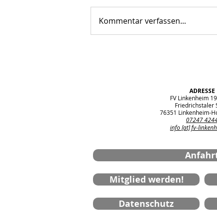
Kommentar verfassen...
Perfekter Abschluss vor der
Sommerpause – E1-Jugend
überzeugt beim Spielfest in
Völkersbach
ADRESSE
FV Linkenheim 19
Friedrichstaler S
76351 Linkenheim-H
07247 424
info [at] fv-linken
Anfahr
Mitglied werden!
Datenschutz