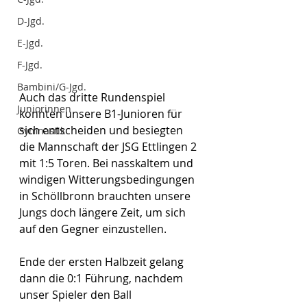
D-Jgd.
E-Jgd.
F-Jgd.
Bambini/G-Jgd.
Auch das dritte Rundenspiel 
Juniorinnen
konnten unsere B1-Junioren für 
sich entscheiden und besiegten 
Gymnastik
die Mannschaft der JSG Ettlingen 2 
mit 1:5 Toren. Bei nasskaltem und 
windigen Witterungsbedingungen 
in Schöllbronn brauchten unsere 
Jungs doch längere Zeit, um sich 
auf den Gegner einzustellen. 
Ende der ersten Halbzeit gelang 
dann die 0:1 Führung, nachdem 
unser Spieler den Ball 