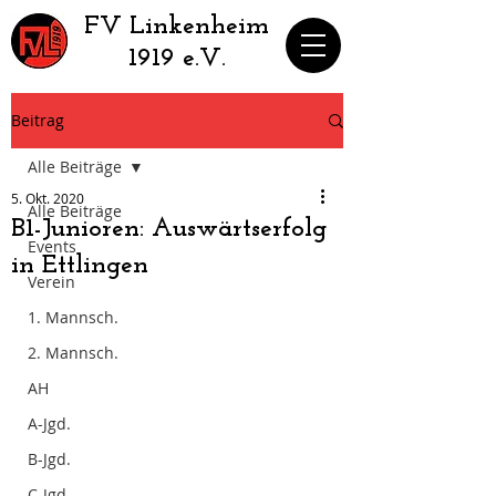
​FV Linkenheim
1919 e.V.
Beitrag
Alle Beiträge
5. Okt. 2020
Alle Beiträge
B1-Junioren: Auswärtserfolg
Events
in Ettlingen
Verein
1. Mannsch.
2. Mannsch.
AH
A-Jgd.
B-Jgd.
C-Jgd.