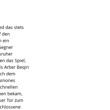
ed das stets 
f den 
 ein 
Gegner 
sruher 
n das Spiel, 
s Arber Beqiri 
ach dem 
uinones 
schnellen 
hen bekam, 
ser Tor zum 
schlossene 