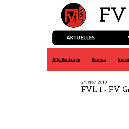
​FV
AKTUELLES
Alle Beiträge
Events
Vere
24. Nov. 2019
D-Jgd.
E-Jgd.
F-Jgd.
FVL 1 - FV G