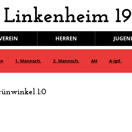
 Linkenheim 19
VEREIN
HERREN
JUGEN
in
1. Mannsch.
2. Mannsch.
AH
A-Jgd.
Bambini/G-Jgd.
Juniorinnen
Gymnastik
rünwinkel 1:0