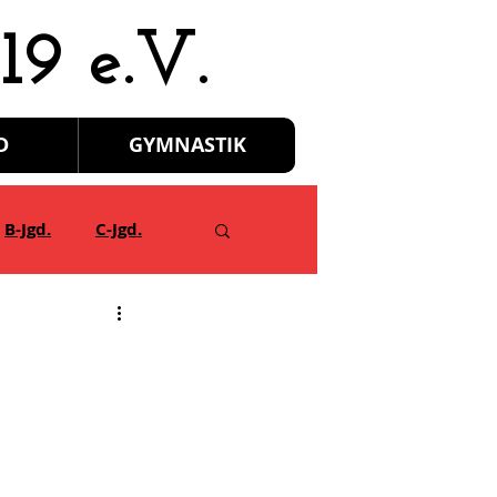
19 e.V.
D
GYMNASTIK
B-Jgd.
C-Jgd.