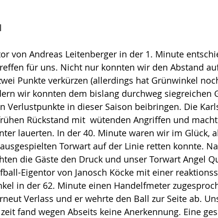
l
tor von Andreas Leitenberger in der 1. Minute entschi
ltreffen für uns. Nicht nur konnten wir den Abstand au
zwei Punkte verkürzen (allerdings hat Grünwinkel noch
dern wir konnten dem bislang durchweg siegreichen 
n Verlustpunkte in dieser Saison beibringen. Die Karl
frühen Rückstand mit  wütenden Angriffen und machte
ter lauerten. In der 40. Minute waren wir im Glück, al
 ausgespielten Torwart auf der Linie retten konnte. N
hten die Gäste den Druck und unser Torwart Angel Q
fball-Eigentor von Janosch Köcke mit einer reaktions
nkel in der 62. Minute einen Handelfmeter zugesproc
neut Verlass und er wehrte den Ball zur Seite ab. Un
lzeit fand wegen Abseits keine Anerkennung. Eine ge