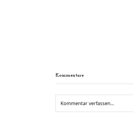
Kommentare
Kommentar verfassen...
FVL Senioren: Start in die
Saison 2026/2027