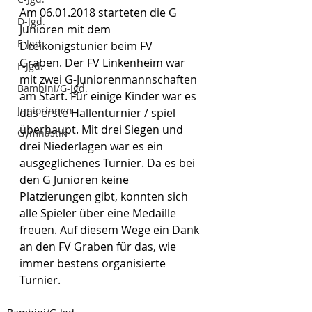
Am 06.01.2018 starteten die G 
D-Jgd.
Junioren mit dem 
E-Jgd.
Dreikönigstunier beim FV 
Graben. Der FV Linkenheim war 
F-Jgd.
mit zwei G-Juniorenmannschaften 
Bambini/G-Jgd.
am Start. Für einige Kinder war es 
Juniorinnen
das erste Hallenturnier / spiel 
überhaupt. Mit drei Siegen und 
Gymnastik
drei Niederlagen war es ein 
ausgeglichenes Turnier. Da es bei 
den G Junioren keine 
Platzierungen gibt, konnten sich 
alle Spieler über eine Medaille 
freuen. Auf diesem Wege ein Dank 
an den FV Graben für das, wie 
immer bestens organisierte 
Turnier. 