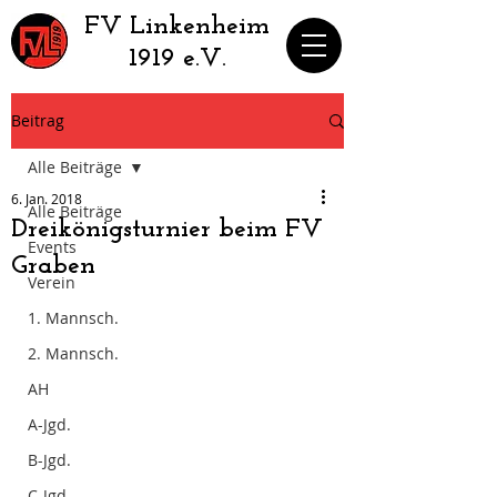
​FV Linkenheim
1919 e.V.
Beitrag
Alle Beiträge
6. Jan. 2018
Alle Beiträge
Dreikönigsturnier beim FV
Events
Graben
Verein
1. Mannsch.
2. Mannsch.
AH
A-Jgd.
B-Jgd.
C-Jgd.