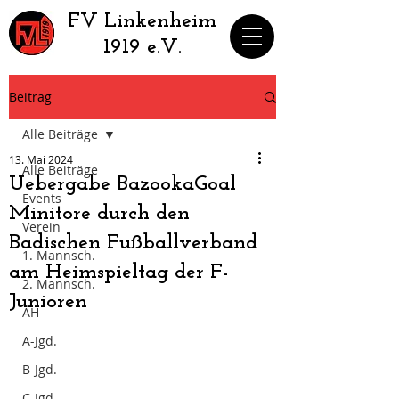
​FV Linkenheim
1919 e.V.
Beitrag
Alle Beiträge
13. Mai 2024
Alle Beiträge
Uebergabe BazookaGoal
Events
Minitore durch den
Verein
Badischen Fußballverband
1. Mannsch.
am Heimspieltag der F-
2. Mannsch.
Junioren
AH
A-Jgd.
B-Jgd.
C-Jgd.