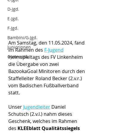
D-Jgd.
E-Jgd.
F-Jgd.
Bambini/G-Jgd.
Am Samstag, den 11.05.2024, fand 
Juniorinnen
im Rahmen des 
F-Jugend
Heimspieltags des FV Linkenheim 
Gymnastik
die Übergabe von zwei 
BazookaGoal Minitoren durch den 
Staffelleiter Roland Becker (2.v.r.) 
vom Badischen Fußballverband 
statt.
Unser 
Jugendleiter
 Daniel 
Schutsch (2.v.l.) nahm dieses 
Geschenk, welches im Rahmen 
des 
KLEEblatt Qualitätssiegels 